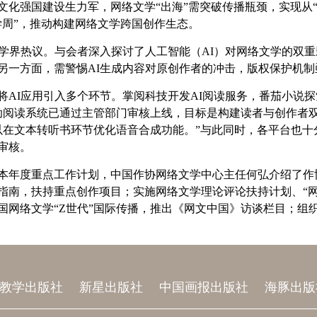
化强国建设生力军，网络文学“出海”需突破传播瓶颈，实现从“
学周”，推动构建网络文学跨国创作生态。
络文学界热议。与会者深入探讨了人工智能（AI）对网络文学的双重
另一方面，需警惕AI生成内容对原创作者的冲击，版权保护机制
将AI应用引入多个环节。掌阅科技开发AI阅读服务，番茄小说探
辅助阅读系统已通过主管部门审核上线，目标是构建读者与创作者
以在文本转听书环节优化语音合成功能。”与此同时，各平台也十
审核。
本年度重点工作计划，中国作协网络文学中心主任何弘介绍了作
题指南，扶持重点创作项目；实施网络文学理论评论扶持计划、“
国网络文学“Z世代”国际传播，推出《网文中国》访谈栏目；组织
教学出版社
新星出版社
中国画报出版社
海豚出版