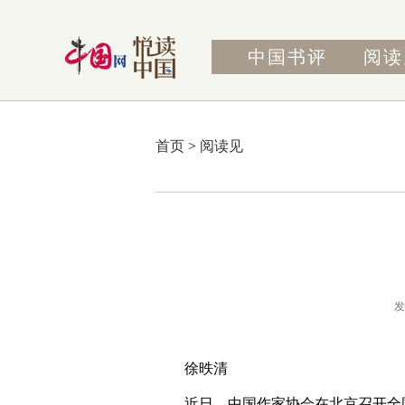
中国书评
阅读
首页
>
阅读见
发
徐昳清
近日，中国作家协会在北京召开全