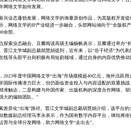
5年网络文学如何发展。
新兴业态蓬勃发展，网络文学的海量原创作品，为其版权开发提
显示，网络文学的IP产业链进一步融合，头部网站倾向于“全版权
00余部。
点探索业态融合。豆瓣阅读高级主编杨帆表示，豆瓣通过举办“长
。晋江文学城副总裁胡慧娟提到，近年来，以“谷子经济”为代表
在线等头部平台则积极布局短剧领域，通过自身的内容优势推动
示，2023年度中国网络文学“出海”市场规模超40亿元，海外活
学国际传播潜力巨大，但仍面临资金投入与内容适配的双重挑战
精准触达，二是构建与外国作家、出版机构的深度合作网络。胡邦
强大的编辑团队。”
索差异化“出海”路径。晋江文学城副总裁胡慧娟介绍，该平台的
咕数媒副总经理马李永表示，作为国有数字内容平台，咪咕将依托
运营与全球分发网络，助力网络文学“走出去”。