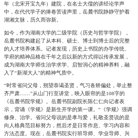
年（北宋开宝九年）建院，在名士大儒的讲经论学声
中，在代代学子的捧卷苦读声里，岳麓书院静静守护着
湖湘文脉，历久而弥新。
如今，作为湖南大学的二级学院（历史与哲学学院），
岳麓书院构建起了从本科、硕士、博士到博士后的完整
的人才培养体系。记者发现，历史上书院的办学传统、
学府的精神品格在千年之后以新的方式得以传承发展，
成为湖南大学师生治学求学、启智润心的精神养料，融
入了“新湖大人”的精神气质中。
“时常省问父母，朔望恭谒圣贤，气习各矫偏处，举止整
齐严肃……”从山门行至讲堂，映入眼帘的是108字的
《岳麓书院学规》。岳麓书院副院长陈仁仁向记者表
示，背诵《学规》是新生开学的第一课。“《学规》强调
修身、治学。省问父母说的是孝与爱，礼敬圣贤说的是
向人格典范目标努力，然后才是日常作息、学习内容和
方法态度。现在，岳麓书院实行班导师、学业导师、兴