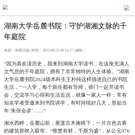
湖南大学岳麓书院：守护湖湘文脉的千
年庭院
来源：光明日报 | 时间：2025-09-25 09:54:37 | 编辑：
“因为喜欢读历史，我来到湖南大学读书，在这座充满人
文气息的千年庭院，拥有了非常独特的人生体验。”湖南
大学岳麓书院2024级本科生王朴纯这样描述自己的书院
生活，“一入学，每个新生都有导师，师门一起开读书
会，交流学习心得和生活近况，就像一家人一样；常有
知名学者受邀来到书院讲学，有时持续好几天，形如当
年‘朱张会讲’……”
湘水西畔，岳麓山前，葱茏古木掩映下，一片古色古香
的建筑群映入眼帘。“惟楚有材，于斯为盛”，从公元976