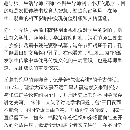
趣导师、生活导师‘四维’本科生导师制，小班化教学，目
的就是发掘传统书院育人智慧，塑造良好学风，在师
生、朋辈的相互影响中实现价值引领和人格塑造。”
陈仁仁介绍，岳麓书院特别重视礼仪对学生的影响，新
生有入学礼、拜师礼，毕业有谢师礼，清明节师生要去
宁乡祭扫岳麓书院先贤张栻墓，端午节拜谒屈子祠，孔
子诞辰日到文庙祭祀孔子。在他看来，“三礼三祭”能激
发学生传承中华优秀传统文化的主动意识，也是尊师重
道、见证成长的重要仪式。
岳麓书院里的赫曦台，记录着“朱张会讲”的千古佳话。
1167年，理学大家朱熹不远千里从福建崇安来到长沙，
与张栻讲学论道约两个月，开启历史上书院不同学派会
讲之先河。“朱张二人为了讨论学术问题，曾‘三日夜而
不能合’。不同学派自由争鸣、开放办学的传统，书院一
直保留下来。如今，书院每年会组织80余场面向社会开
放的公益讲座，邀请全球知名学者来院讲学，在不同学